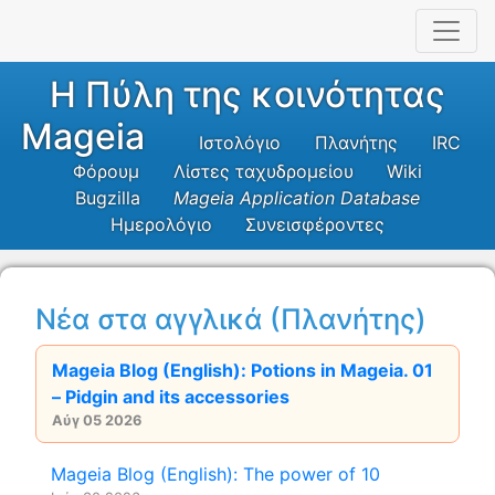
Η Πύλη της κοινότητας
Mageia
Ιστολόγιο
Πλανήτης
IRC
Φόρουμ
Λίστες ταχυδρομείου
Wiki
Bugzilla
Mageia Application Database
Ημερολόγιο
Συνεισφέροντες
Νέα στα αγγλικά (Πλανήτης)
Mageia Blog (English): Potions in Mageia. 01
– Pidgin and its accessories
Αύγ 05 2026
Mageia Blog (English): The power of 10