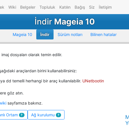
ek
Wiki
Belgeler
Topluluk
Katılın
Bağış
Siz
İletişim
İndir
Mageia 10
Mageia 10
İndir
Sürüm notları
Bilinen hatalar
imaj dosyaları olarak temin edilir.
şağıdaki araçlardan birini kullanabilirsiniz:
eya
dd
temelli herhangi bir araç kullanılabilir.
UNetbootin
re göz atın.
wiki
sayfamıza bakınız.
nlı Ortam
Ağ kurulumu
?
?
M
Y