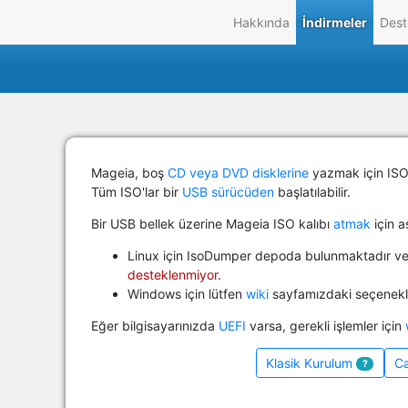
Hakkında
İndirmeler
Dest
Mageia, boş
CD veya DVD disklerine
yazmak için ISO 
Tüm ISO'lar bir
USB sürücüden
başlatılabilir.
Bir USB bellek üzerine Mageia ISO kalıbı
atmak
için a
Linux için IsoDumper depoda bulunmaktadır v
desteklenmiyor.
Windows için lütfen
wiki
sayfamızdaki seçenekle
Eğer bilgisayarınızda
UEFI
varsa, gerekli işlemler için
Klasik Kurulum
Ca
?