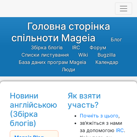
Головна сторінка
спільноти Mageia
Блог
Збірка блогів
IRC
Форум
Списки листування
Wiki
Bugzilla
База даних програм Mageia
Календар
Люди
Новини
Як взяти
англійською
участь?
(Збірка
Почніть з цього
,
блогів)
зв’яжіться з нами
за допомогою
IRC
.