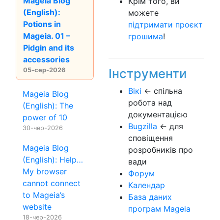
Mageia Blog
Крім того, ви
(English):
можете
Potions in
підтримати проєкт
Mageia. 01 –
грошима
!
Pidgin and its
accessories
Інструменти
05-сер-2026
Вікі
← спільна
Mageia Blog
робота над
(English): The
документацією
power of 10
Bugzilla
← для
30-чер-2026
сповіщення
Mageia Blog
розробників про
(English): Help…
вади
My browser
Форум
cannot connect
Календар
to Mageia’s
База даних
website
програм Mageia
18-чер-2026