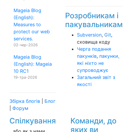
Mageia Blog
Розробникам і
(English):
пакувальникам
Measures to
protect our web
Subversion
,
Git
,
services.
сховища коду
02-чер-2026
Черга подання
пакунків
,
пакунки,
Mageia Blog
які ніхто не
(English): Mageia
супроводжує
10 RC1
Загальний звіт з
19-тра-2026
якості
Збірка блогів
|
Блог
|
Форум
Спілкування
Команди, до
яких ви
...або як з нами