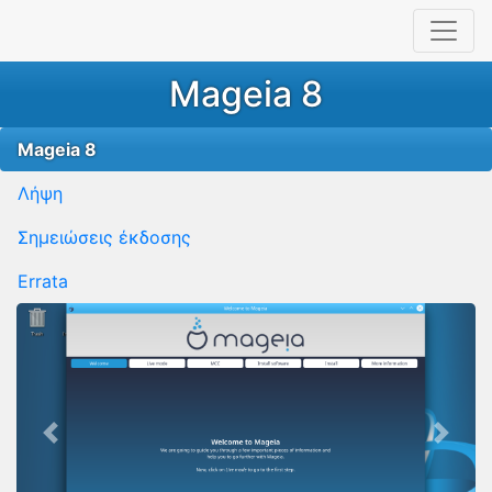
Mageia 8
Mageia 8
Λήψη
Σημειώσεις έκδοσης
Errata