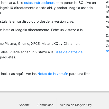
a
instalarla. Use
estas instrucciones
para poner la ISO Live en
I
Mageia10 directamente desde ahí, y probar Mageia usando
a
a.
tr
stalarla en su disco duro desde la versión Live.
ex
d
e instalar Mageia directamente. Eche un vistazo a la
D
m
como Plasma, Gnome, XFCE, Mate, LXQt y Cinnamon.
C
n
ciales. Puede echar un vistazo a la
Base de datos de
 paquetes.
cluirlas aquí - ver las
Notas de la versión
para una lista
Soporte
Comunidad
Acerca de Mageia.Org