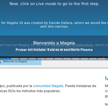
Bienvenido a Mageia
Probar sin instalar. Este es el escritorio Plasma
M
ipo, publicada por la
comunidad Mageia
. Puede instalarse de
M
sicas ISOs los métodos más populares.
á
g
Nu