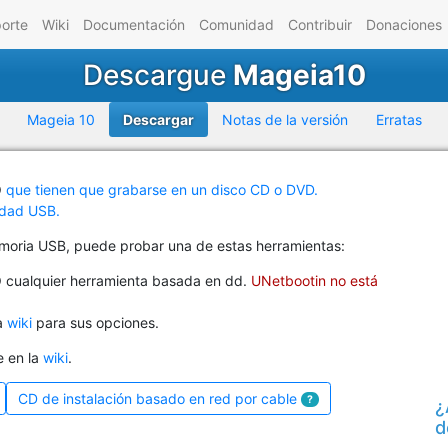
orte
Wiki
Documentación
Comunidad
Contribuir
Donaciones
Descargue
Mageia10
Mageia 10
Descargar
Notas de la versión
Erratas
O
que tienen que grabarse en un disco CD o DVD.
idad USB.
moria USB, puede probar una de estas herramientas:
 O cualquier herramienta basada en
dd
.
UNetbootin no está
a
wiki
para sus opciones.
e en la
wiki
.
CD de instalación basado en red por cable
?
¿
d