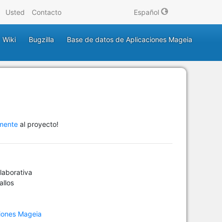
Usted
Contacto
Español
Wiki
Bugzilla
Base de datos de Aplicaciones Mageia
amente
al proyecto!
aborativa
allos
iones Mageia