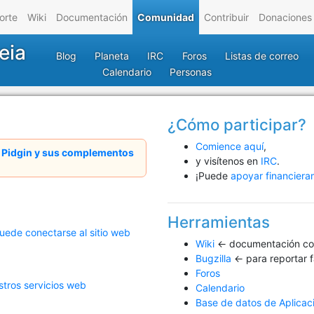
orte
Wiki
Documentación
Comunidad
Contribuir
Donaciones
eia
Blog
Planeta
IRC
Foros
Listas de correo
Calendario
Personas
¿Cómo participar?
Comience aquí
,
– Pidgin y sus complementos
y visítenos en
IRC
.
¡Puede
apoyar financier
Herramientas
ede conectarse al sitio web
Wiki
← documentación col
Bugzilla
← para reportar f
Foros
tros servicios web
Calendario
Base de datos de Aplicac