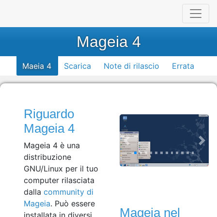
Mageia 4
Maeia 4
Scarica
Note di rilascio
Errata
Riguardo
Mageia 4
Mageia 4 è una
distribuzione
GNU/Linux per il tuo
computer rilasciata
dalla
community di
Mageia
. Può essere
Mageia nel
installata in diversi